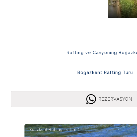
Rafting ve Canyoning Boğazk
Boğazkent Rafting Turu
REZERVASYON
Boazkent Rafti̇ng Turlari 1