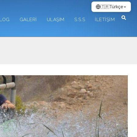
🇹🇷
Türkçe
LOG
GALERİ
ULAŞIM
S.S.S
İLETİŞİM