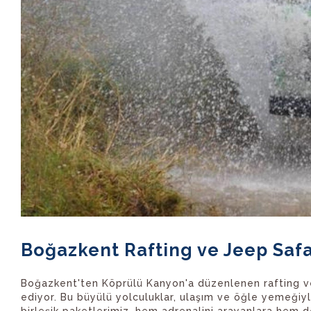
Boğazkent Rafting ve Jeep Safar
Boğazkent'ten Köprülü Kanyon'a düzenlenen rafting ve 
ediyor. Bu büyülü yolculuklar, ulaşım ve öğle yemeğiyle
birleşik paketlerimiz, hem adrenalini arayanlara hem d