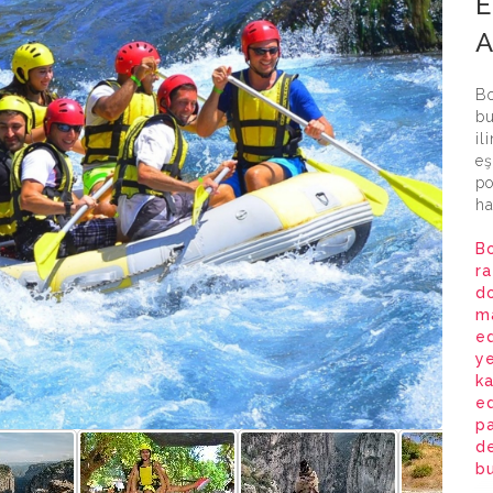
E
A
Bo
bu
il
eş
po
ha
B
ra
do
ma
ed
ye
ka
ed
pa
de
bu