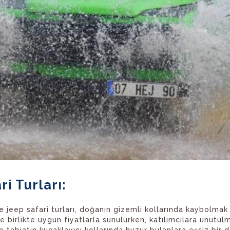
i Turları:
jeep safari turları, doğanın gizemli kollarında kaybolma
 birlikte uygun fiyatlarla sunulurken, katılımcılara unutul
e tabiatın kucaklayıcı kollarında huzur bulanlara eşsiz bir