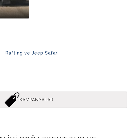
Rafting ve Jeep Safari
KAMPANYALAR
zkent Jeep Safari̇ Turlari 1