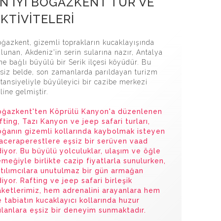
N İYİ BOĞAZKENT TUR VE
KTİVİTELERİ
ğazkent, gizemli toprakların kucaklayışında
lunan, Akdeniz'in serin sularına nazır, Antalya
ine bağlı büyülü bir Serik ilçesi köyüdür. Bu
siz belde, son zamanlarda parıldayan turizm
tansiyeliyle büyüleyici bir cazibe merkezi
line gelmiştir.
oğazkent'ten Köprülü Kanyon'a düzenlenen
fting, Tazı Kanyon ve jeep safari turları,
ğanın gizemli kollarında kaybolmak isteyen
ceraperestlere eşsiz bir serüven vaad
iyor. Bu büyülü yolculuklar, ulaşım ve öğle
meğiyle birlikte cazip fiyatlarla sunulurken,
tılımcılara unutulmaz bir gün armağan
iyor. Rafting ve jeep safari birleşik
ketlerimiz, hem adrenalini arayanlara hem
 tabiatın kucaklayıcı kollarında huzur
lanlara eşsiz bir deneyim sunmaktadır.