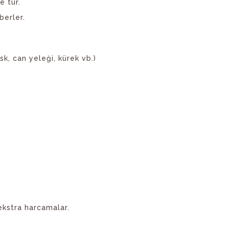
e tur.
berler.
sk, can yeleği, kürek vb.)
 ekstra harcamalar.