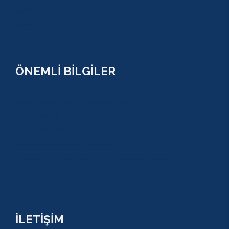
SERİK
SİDE
ÖNEMLİ BİLGİLER
ÇEREZ POLİTİKASI (COOKİES) KVKK
YASAL BİLGİ
KULLANIM SÖZLEŞMESİ
MESAFELİ SATIŞ SÖZLEŞMESİ
TUR SÖZLEŞMESİ/ İPTAL VE İADE POLİTİKASI
İLETİŞİM