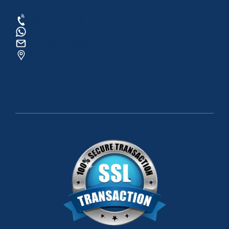
0534 820 1169
0534 820 1169
raftingo007@gmail.com
ADRES: Arapsuyu Mah. 07070 Konyaaltı /
ANTALYA