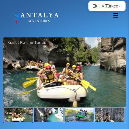
🇹🇷
Türkçe
Kızılot Rafting Turları