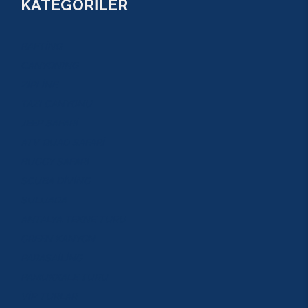
KATEGORİLER
RAFTİNG
CANYONİNG
ZİPLİNE
TAZI CANYONU
JEEP SAFARİ
ATV QUAD SAFARİ
BUGGY SAFARİ
SCUBA DİVİNG
SULUADA
ANTALYA TEKNE TURU
GREEN KANYON
PARASAİLİNG
PAMUKKALE TURU
VİP TURLAR