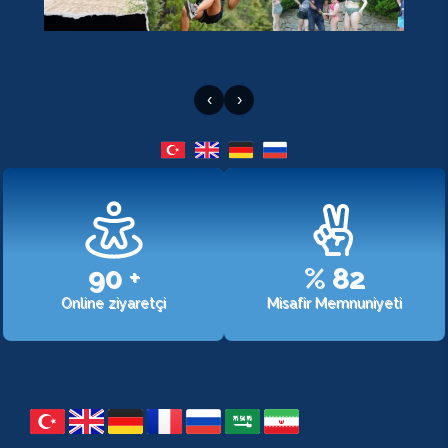
‹
›
107
+
%
98
Online ziyaretçi
Misafir Memnuniyeti