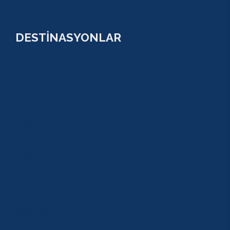
DESTİNASYONLAR
ANTALYA
KUNDU
KADRİYE
ALANYA
KEMER
ADRASAN
TEKİROVA
GÖYNÜK
BELDİBİ
BELEK
BOĞAZKENT
MANAVGAT