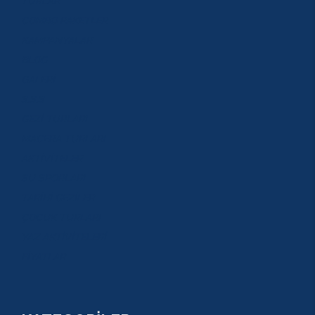
TURLAR
COMBO PAKETLER
KAMPANYALAR
BLOG
GALERİ
S.S.S
GEZİ TURLARI
MACERA TURLARI
AKTİVİTELER
SU SPORLARI
TARİHİ GEZİLER
ÇOCUK TURLARI
YAZ AKTİVİTELERİ
FİYATLAR