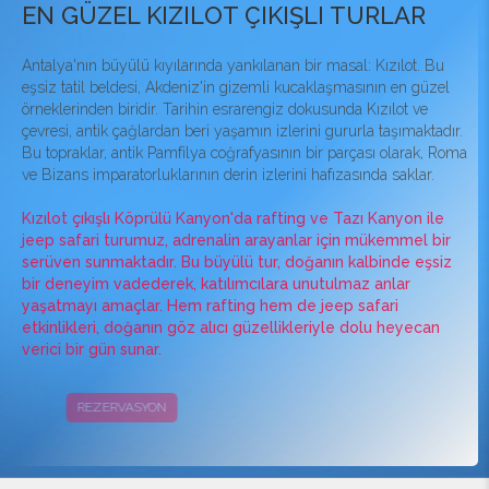
EN GÜZEL KIZILOT ÇIKIŞLI TURLAR
Antalya'nın büyülü kıyılarında yankılanan bir masal: Kızılot. Bu
eşsiz tatil beldesi, Akdeniz'in gizemli kucaklaşmasının en güzel
örneklerinden biridir. Tarihin esrarengiz dokusunda Kızılot ve
çevresi, antik çağlardan beri yaşamın izlerini gururla taşımaktadır.
Bu topraklar, antik Pamfilya coğrafyasının bir parçası olarak, Roma
ve Bizans imparatorluklarının derin izlerini hafızasında saklar.
Kızılot çıkışlı Köprülü Kanyon'da rafting ve Tazı Kanyon ile
jeep safari turumuz, adrenalin arayanlar için mükemmel bir
serüven sunmaktadır. Bu büyülü tur, doğanın kalbinde eşsiz
bir deneyim vadederek, katılımcılara unutulmaz anlar
yaşatmayı amaçlar. Hem rafting hem de jeep safari
etkinlikleri, doğanın göz alıcı güzellikleriyle dolu heyecan
verici bir gün sunar.
REZERVASYON
KAMPANYALAR