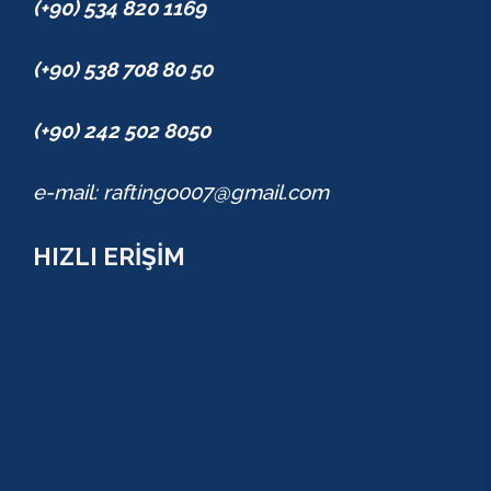
(+90) 534 820 1169
(+90) 538 708 80 50
(+90) 242 502 8050
e-mail: raftingo007@gmail.com
HIZLI ERİŞİM
TURLAR
COMBO PAKETLER
KAMPANYALAR
BLOG
GALERİ
S.S.S