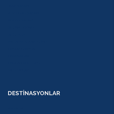
JEEP SAFARİ
ATV QUAD SAFARİ
BUGGY SAFARİ
SCUBA DİVİNG
SULUADA
ANTALYA TEKNE TURU
GREEN KANYON
PARASAİLİNG
PAMUKKALE TURU
VİP TURLAR
DESTİNASYONLAR
ANTALYA