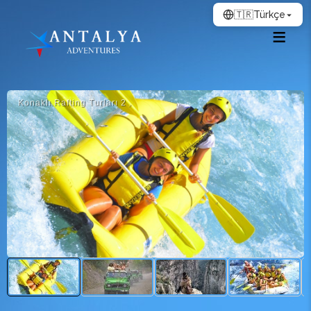
🇹🇷
Türkçe
Konaklı Rafting Turları 2