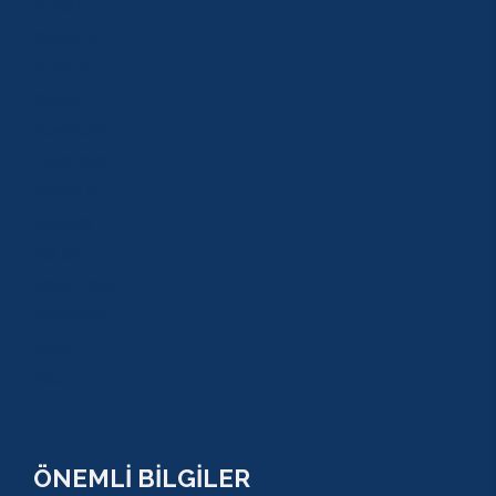
KUNDU
KADRİYE
ALANYA
KEMER
ADRASAN
TEKİROVA
GÖYNÜK
BELDİBİ
BELEK
BOĞAZKENT
MANAVGAT
SERİK
SİDE
ÖNEMLİ BİLGİLER