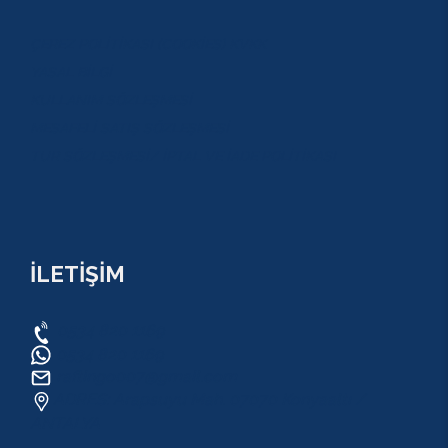
ÇEREZ POLİTİKASI (COOKİES) KVKK
YASAL BİLGİ
KULLANIM SÖZLEŞMESİ
MESAFELİ SATIŞ SÖZLEŞMESİ
TUR SÖZLEŞMESİ/ İPTAL VE İADE POLİTİKASI
İLETİŞİM
0534 820 1169
0534 820 1169
raftingo007@gmail.com
ADRES: Arapsuyu Mah. 07070 Konyaaltı /
ANTALYA