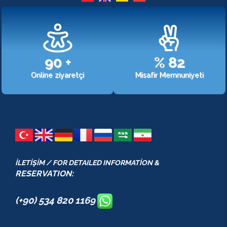
107
+
%
98
Online ziyaretçi
Misafir Memnuniyeti
İLETİŞİM / FOR DETAILED INFORMATİON &
RESERVATION:
(+90) 534 820 1169