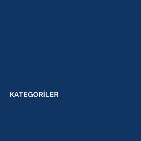
GEZİ TURLARI
MACERA TURLARI
AKTİVİTELER
SU SPORLARI
TARİHİ GEZİLER
ÇOCUK TURLARI
YAZ AKTİVİTELERİ
FİYATLAR
KATEGORİLER
RAFTİNG
CANYONİNG
ZİPLİNE
TAZI CANYONU