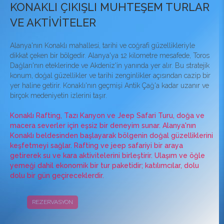
KONAKLI ÇIKIŞLI MUHTEŞEM TURLAR
VE AKTİVİTELER
Alanya'nın Konaklı mahallesi, tarihi ve coğrafi güzellikleriyle
dikkat çeken bir bölgedir. Alanya'ya 12 kilometre mesafede, Toros
Dağları'nın eteklerinde ve Akdeniz'in yanında yer alır. Bu stratejik
konum, doğal güzellikler ve tarihi zenginlikler açısından cazip bir
yer haline getirir. Konaklı'nın geçmişi Antik Çağ'a kadar uzanır ve
birçok medeniyetin izlerini taşır.
Konaklı Rafting, Tazı Kanyon ve Jeep Safari Turu, doğa ve
macera severler için eşsiz bir deneyim sunar. Alanya'nın
Konaklı beldesinden başlayarak bölgenin doğal güzelliklerini
keşfetmeyi sağlar. Rafting ve jeep safariyi bir araya
getirerek su ve kara aktivitelerini birleştirir. Ulaşım ve öğle
yemeği dahil ekonomik bir tur paketidir; katılımcılar, dolu
dolu bir gün geçireceklerdir.
REZERVASYON
KAMPANYALAR