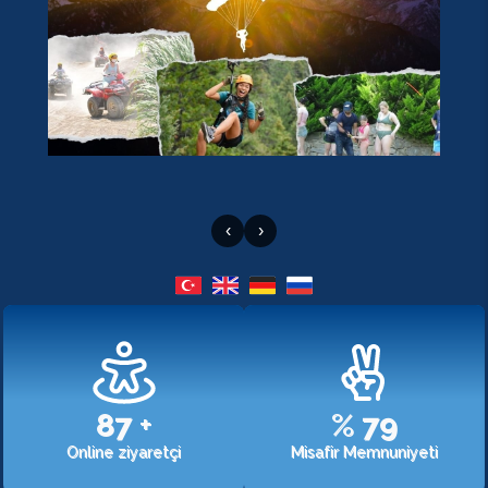
‹
›
107
+
%
98
Online ziyaretçi
Misafir Memnuniyeti