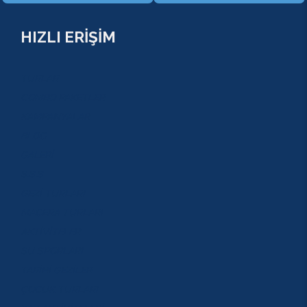
HIZLI ERİŞİM
TURLAR
COMBO PAKETLER
KAMPANYALAR
BLOG
GALERİ
S.S.S
GEZİ TURLARI
MACERA TURLARI
AKTİVİTELER
SU SPORLARI
TARİHİ GEZİLER
ÇOCUK TURLARI