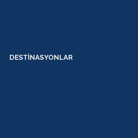
GREEN KANYON
PARASAİLİNG
PAMUKKALE TURU
VİP TURLAR
DESTİNASYONLAR
ANTALYA
KUNDU
KADRİYE
ALANYA
KEMER
ADRASAN
TEKİROVA
GÖYNÜK