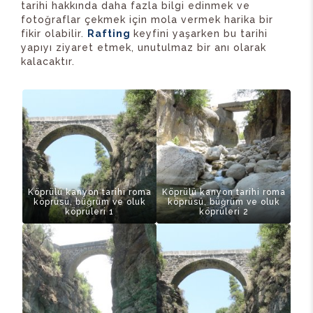
tarihi hakkında daha fazla bilgi edinmek ve
fotoğraflar çekmek için mola vermek harika bir
fikir olabilir.
Rafting
keyfini yaşarken bu tarihi
yapıyı ziyaret etmek, unutulmaz bir anı olarak
kalacaktır.
Köprülü kanyon tarihi roma
Köprülü kanyon tarihi roma
köprüsü, büğrüm ve oluk
köprüsü, büğrüm ve oluk
köprüleri 1
köprüleri 2