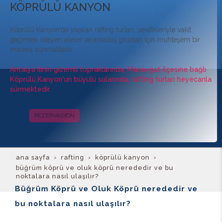
KÖPRÜLÜ KANYON
Köprülü Kanyon'da yapılan rafting turları, sevdikleriyle vakit
geçirmek isteyen aileler ve arkadaş grupları için muhteşem bir
macera sunmaktadır.
Antalya ilinin gizemli topraklarında, Manavgat ilçesine bağlı
Köprülü Kanyon'un büyülü sularında, rafting turları heyecanla
sürmektedir.
REZERVASYON
KAMPANYALAR
ana sayfa
rafti̇ng
köprülü kanyon
büğrüm köprü ve oluk köprü nerededir ve bu
noktalara nasıl ulaşılır?
Büğrüm Köprü ve Oluk Köprü nerededir ve
bu noktalara nasıl ulaşılır?