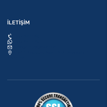
İLETİŞİM
0534 820 1169
0534 820 1169
raftingo007@gmail.com
ADRES: Arapsuyu Mah. 07070 Konyaaltı /
ANTALYA