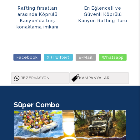
Rafting fırsatları
En Eğlenceli ve
arasında Köprülü
Güvenli Köprülü
Kanyon'da beş
Kanyon Rafting Turu
konaklama imkanı
Facebook
X (Twitter)
E-Mail
Whatsapp
REZERVASYON
KAMPANYALAR
Süper Combo
K