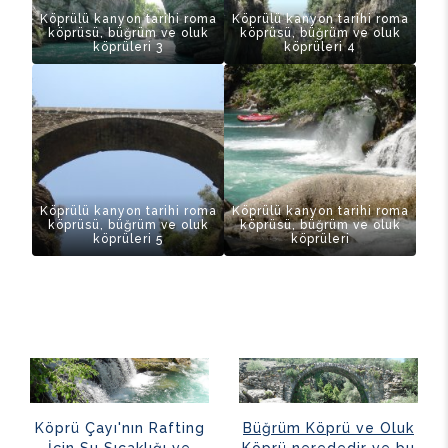
Köprülü kanyon tarihi roma
Köprülü kanyon tarihi roma
köprüsü, büğrüm ve oluk
köprüsü, büğrüm ve oluk
köprüleri 3
köprüleri 4
Köprülü kanyon tarihi roma
Köprülü kanyon tarihi roma
köprüsü, büğrüm ve oluk
köprüsü, büğrüm ve oluk
köprüleri 5
köprüleri
Köprü Çayı'nın Rafting
Büğrüm Köprü ve Oluk
İçin Su Sıcaklığı ve
Köprü nerededir ve bu