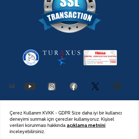
2026 Antalya Adventures
©
Her Hakkı Saklıdır.
Çerez Kullanım KVKK - GDPR Size daha iyi bir kullanıcı
deneyimi sunmak için çerezler kullanıyoruz. Kişisel
BulutPress®
Web Tasarım
verileri korunması hakkında
açıklama metnini
inceleyebilirsiniz.