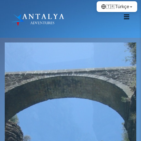
🇹🇷
Türkçe