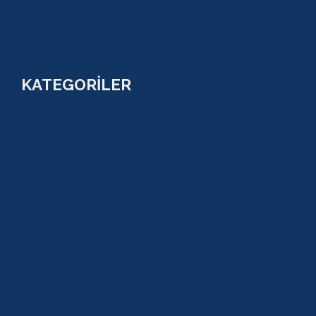
YAZ AKTİVİTELERİ
FİYATLAR
KATEGORİLER
RAFTİNG
CANYONİNG
ZİPLİNE
TAZI CANYONU
JEEP SAFARİ
ATV QUAD SAFARİ
BUGGY SAFARİ
SCUBA DİVİNG
SULUADA
ANTALYA TEKNE TURU