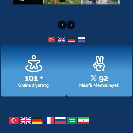
‹
›
107
+
%
98
Online ziyaretçi
Misafir Memnuniyeti