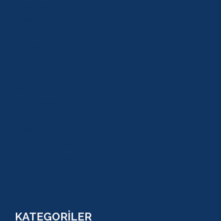
COMBO PAKETLER
KAMPANYALAR
BLOG
GALERİ
S.S.S
GEZİ TURLARI
MACERA TURLARI
AKTİVİTELER
SU SPORLARI
TARİHİ GEZİLER
ÇOCUK TURLARI
YAZ AKTİVİTELERİ
FİYATLAR
KATEGORİLER