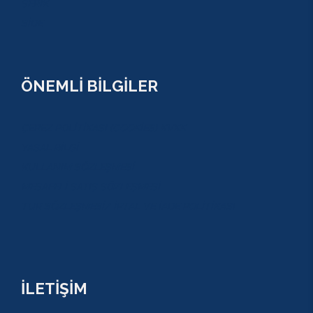
SERİK
SİDE
ÖNEMLİ BİLGİLER
ÇEREZ POLİTİKASI (COOKİES) KVKK
YASAL BİLGİ
KULLANIM SÖZLEŞMESİ
MESAFELİ SATIŞ SÖZLEŞMESİ
TUR SÖZLEŞMESİ/ İPTAL VE İADE POLİTİKASI
İLETİŞİM