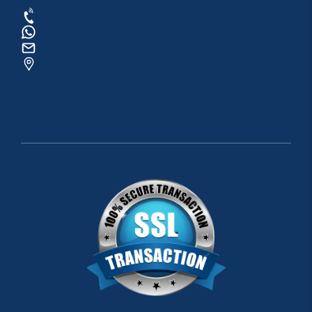
0534 820 1169
0534 820 1169
raftingo007@gmail.com
ADRES: Arapsuyu Mah. 07070 Konyaaltı /
ANTALYA