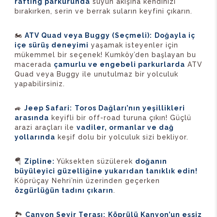
rafting parkurunda
suyun akışına kendinizi
bırakırken, serin ve berrak suların keyfini çıkarın.
🏍️
ATV Quad veya Buggy (Seçmeli):
Doğayla iç
içe sürüş deneyimi
yaşamak isteyenler için
mükemmel bir seçenek! Kumköy’den başlayan bu
macerada
çamurlu ve engebeli parkurlarda
ATV
Quad veya Buggy ile unutulmaz bir yolculuk
yapabilirsiniz.
🚙
Jeep Safari:
Toros Dağları’nın yeşillikleri
arasında
keyifli bir off-road turuna çıkın! Güçlü
arazi araçları ile
vadiler, ormanlar ve dağ
yollarında
keşif dolu bir yolculuk sizi bekliyor.
🪂
Zipline:
Yüksekten süzülerek
doğanın
büyüleyici güzelliğine yukarıdan tanıklık edin!
Köprüçay Nehri’nin üzerinden geçerken
özgürlüğün tadını çıkarın
.
🏞️
Canyon Seyir Terası:
Köprülü Kanyon’un eşsiz