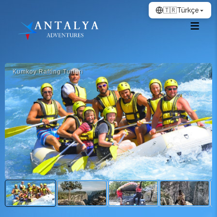
🇹🇷
Türkçe
Kumkoy Rafti̇ng Turlari