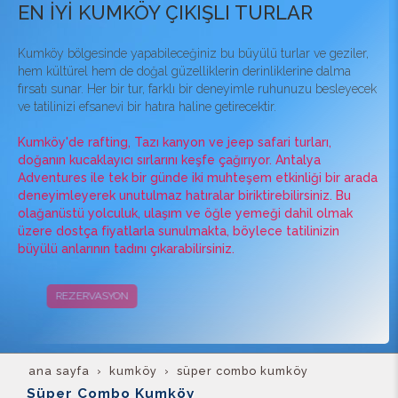
EN İYİ KUMKÖY ÇIKIŞLI TURLAR
Kumköy bölgesinde yapabileceğiniz bu büyülü turlar ve geziler,
hem kültürel hem de doğal güzelliklerin derinliklerine dalma
fırsatı sunar. Her bir tur, farklı bir deneyimle ruhunuzu besleyecek
ve tatilinizi efsanevi bir hatıra haline getirecektir.
Kumköy'de rafting, Tazı kanyon ve jeep safari turları,
doğanın kucaklayıcı sırlarını keşfe çağırıyor. Antalya
Adventures ile tek bir günde iki muhteşem etkinliği bir arada
deneyimleyerek unutulmaz hatıralar biriktirebilirsiniz. Bu
olağanüstü yolculuk, ulaşım ve öğle yemeği dahil olmak
üzere dostça fiyatlarla sunulmakta, böylece tatilinizin
büyülü anlarının tadını çıkarabilirsiniz.
REZERVASYON
KAMPANYALAR
ana sayfa
kumköy
süper combo kumköy
Süper Combo Kumköy