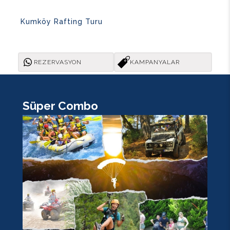
Kumköy Rafting Turu
REZERVASYON
KAMPANYALAR
Süper Combo
K