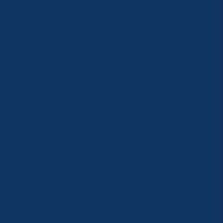
RAFTİNG
CANYONİNG
ZİPLİNE
TAZI CANYONU
JEEP SAFARİ
ATV QUAD SAFARİ
BUGGY SAFARİ
SCUBA DİVİNG
SULUADA
ANTALYA TEKNE TURU
GREEN KANYON
PARASAİLİNG
PAMUKKALE TURU
VİP TURLAR