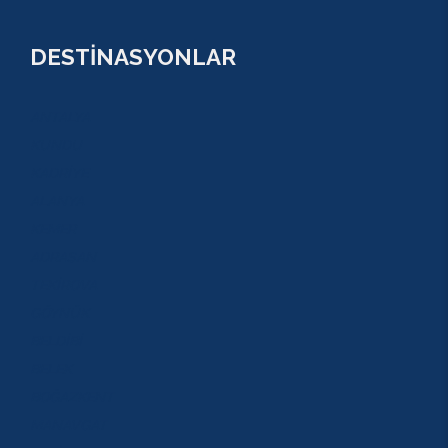
DESTİNASYONLAR
ANTALYA
KUNDU
KADRİYE
ALANYA
KEMER
ADRASAN
TEKİROVA
GÖYNÜK
BELDİBİ
BELEK
BOĞAZKENT
MANAVGAT