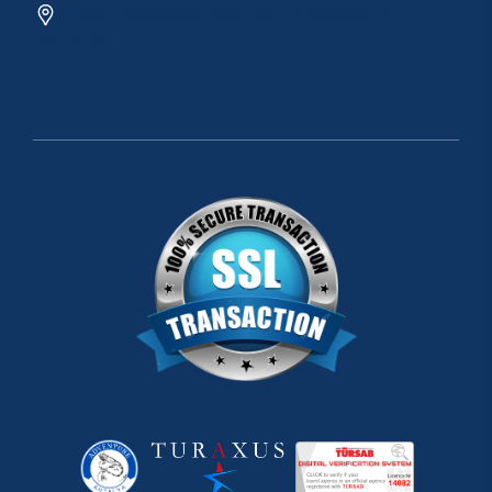
ADRES: Arapsuyu Mah. 07070 Konyaaltı /
ANTALYA