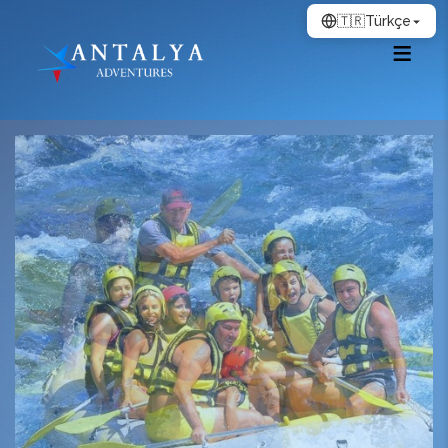
🇹🇷
Türkçe