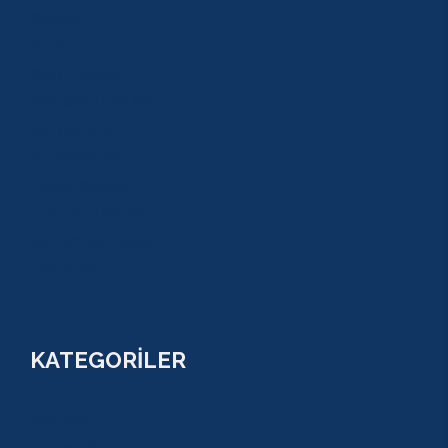
GALERİ
S.S.S
GEZİ TURLARI
MACERA TURLARI
AKTİVİTELER
SU SPORLARI
TARİHİ GEZİLER
ÇOCUK TURLARI
YAZ AKTİVİTELERİ
FİYATLAR
KATEGORİLER
RAFTİNG