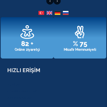
‹
›
107
+
%
98
Online ziyaretçi
Misafir Memnuniyeti
HIZLI ERİŞİM
TURLAR
COMBO PAKETLER
KAMPANYALAR
BLOG