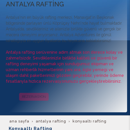
ANTALYA RAFTİNG
Antalya'nın en büyük rafting merkezi, Manavgat'ın Beşkonak
bölgesinde parlayan ünlü Köprüçay Nehri'nde hayat bulmaktadır.
Antalya’da, sevdikleriniz ve ailenizle birlikte güvenli ve gerçek bir
macera deneyimi arıyorsanız, Antalya Adventures ile gönül
rahatlığıyla en uygun fiyatlarla bu heyecana katılabilirsiniz!
Antalya rafting serüvenine adım atmak son derece kolay ve
zahmetsizdir. Sevdiklerinizle birlikte kaliteli ve güvenli bir
rafting deneyimi yaşamak için sunduğumuz ekipman ve
uzman rehberlik hizmetlerinin yanı sıra, öğle yemeği ve
ulaşım dahil paketlerimizi gözden geçirebilir, yerinde ödeme
fırsatlarıyla hızlıca rezervasyonunuzu gerçekleştirebilirsiniz.
REZERVASYON
KAMPANYALAR
ana sayfa
antalya rafting
konyaaltı rafting
Konyaaltı Rafting