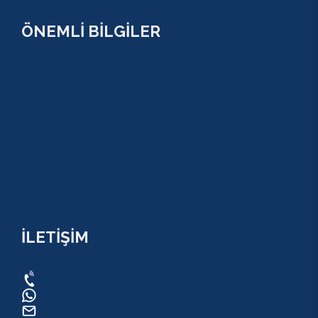
ÖNEMLİ BİLGİLER
ÇEREZ POLİTİKASI (COOKİES) KVKK
YASAL BİLGİ
KULLANIM SÖZLEŞMESİ
MESAFELİ SATIŞ SÖZLEŞMESİ
TUR SÖZLEŞMESİ/ İPTAL VE İADE POLİTİKASI
İLETİŞİM
0534 820 1169
0534 820 1169
raftingo007@gmail.com