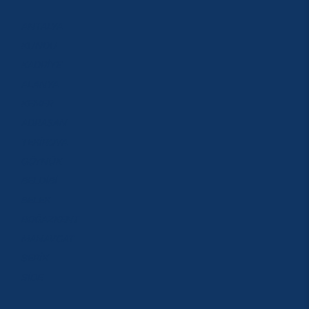
ANTALYA
KUNDU
KADRİYE
ALANYA
KEMER
ADRASAN
TEKİROVA
GÖYNÜK
BELDİBİ
BELEK
BOĞAZKENT
MANAVGAT
SERİK
SİDE