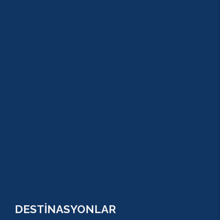
CANYONİNG
ZİPLİNE
TAZI CANYONU
JEEP SAFARİ
ATV QUAD SAFARİ
BUGGY SAFARİ
SCUBA DİVİNG
SULUADA
ANTALYA TEKNE TURU
GREEN KANYON
PARASAİLİNG
PAMUKKALE TURU
VİP TURLAR
DESTİNASYONLAR