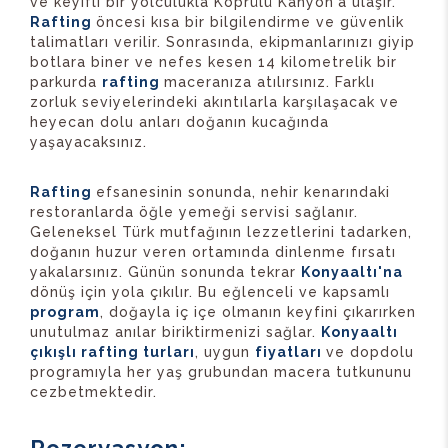
ve keyifli bir yolculukla Köprülü Kanyon'a ulaşır.
Rafting
öncesi kısa bir bilgilendirme ve güvenlik
talimatları verilir. Sonrasında, ekipmanlarınızı giyip
botlara biner ve nefes kesen 14 kilometrelik bir
parkurda
rafting
maceranıza atılırsınız. Farklı
zorluk seviyelerindeki akıntılarla karşılaşacak ve
heyecan dolu anları doğanın kucağında
yaşayacaksınız.
Rafting
efsanesinin sonunda, nehir kenarındaki
restoranlarda öğle yemeği servisi sağlanır.
Geleneksel Türk mutfağının lezzetlerini tadarken,
doğanın huzur veren ortamında dinlenme fırsatı
yakalarsınız. Günün sonunda tekrar
Konyaaltı'na
dönüş için yola çıkılır. Bu eğlenceli ve kapsamlı
program
, doğayla iç içe olmanın keyfini çıkarırken
unutulmaz anılar biriktirmenizi sağlar.
Konyaaltı
çıkışlı rafting turları
, uygun
fiyatları
ve dopdolu
programıyla her yaş grubundan macera tutkununu
cezbetmektedir.