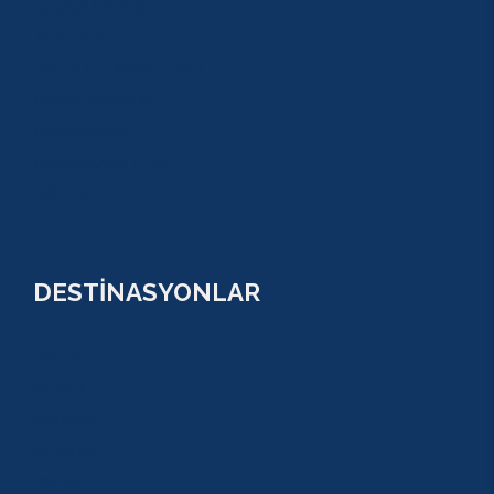
SCUBA DİVİNG
SULUADA
ANTALYA TEKNE TURU
GREEN KANYON
PARASAİLİNG
PAMUKKALE TURU
VİP TURLAR
DESTİNASYONLAR
ANTALYA
KUNDU
KADRİYE
ALANYA
KEMER