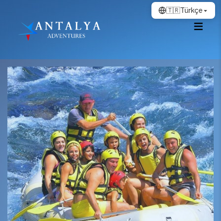
🇹🇷
Türkçe