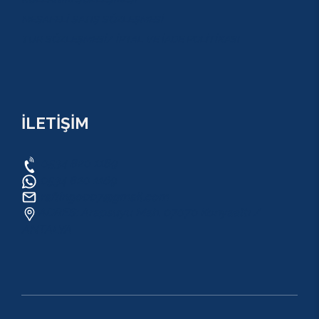
MESAFELİ SATIŞ SÖZLEŞMESİ
TUR SÖZLEŞMESİ/ İPTAL VE İADE POLİTİKASI
İLETİŞİM
0534 820 1169
0534 820 1169
raftingo007@gmail.com
ADRES: Arapsuyu Mah. 07070 Konyaaltı /
ANTALYA