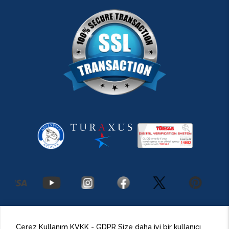
2026 Antalya Adventures
©
Her Hakkı Saklıdır.
Çerez Kullanım KVKK - GDPR Size daha iyi bir kullanıcı