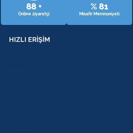
107
+
%
98
Online ziyaretçi
Misafir Memnuniyeti
HIZLI ERİŞİM
TURLAR
COMBO PAKETLER
KAMPANYALAR
BLOG
GALERİ
S.S.S
GEZİ TURLARI
MACERA TURLARI
AKTİVİTELER
SU SPORLARI