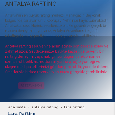
ANTALYA RAFTİNG
Antalya'nın en büyük rafting merkezi, Manavgat'ın Beşkonak
bölgesinde parlayan ünlü Köprüçay Nehri'nde hayat bulmaktadır.
Antalya’da, sevdikleriniz ve ailenizle birlikte güvenli ve gerçek bir
macera deneyimi arıyorsanız, Antalya Adventures ile gönül
rahatlığıyla en uygun fiyatlarla bu heyecana katılabilirsiniz!
Antalya rafting serüvenine adım atmak son derece kolay ve
zahmetsizdir. Sevdiklerinizle birlikte kaliteli ve güvenli bir
rafting deneyimi yaşamak için sunduğumuz ekipman ve
uzman rehberlik hizmetlerinin yanı sıra, öğle yemeği ve
ulaşım dahil paketlerimizi gözden geçirebilir, yerinde ödeme
fırsatlarıyla hızlıca rezervasyonunuzu gerçekleştirebilirsiniz.
REZERVASYON
KAMPANYALAR
ana sayfa
antalya rafting
lara rafting
Lara Rafting