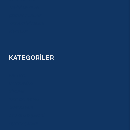
TARİHİ GEZİLER
ÇOCUK TURLARI
YAZ AKTİVİTELERİ
FİYATLAR
KATEGORİLER
RAFTİNG
CANYONİNG
ZİPLİNE
TAZI CANYONU
JEEP SAFARİ
ATV QUAD SAFARİ
BUGGY SAFARİ