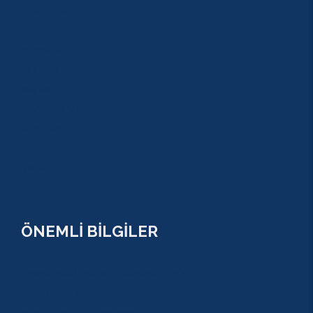
ADRASAN
TEKİROVA
GÖYNÜK
BELDİBİ
BELEK
BOĞAZKENT
MANAVGAT
SERİK
SİDE
ÖNEMLİ BİLGİLER
ÇEREZ POLİTİKASI (COOKİES) KVKK
YASAL BİLGİ
KULLANIM SÖZLEŞMESİ