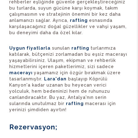
rehberler eşliğinde güvenle gerçekleştireceğiniz
bu turlarda, suyun gücüne karşı koymak, takım
çalışmasının ve stratejinin önemini bir kez daha
anlamanızı sağlar. Ayrıca,
rafting
esnasında
karşılaşacağınız doğal güzellikler ve vahşi yaşam,
bu deneyimi daha da özel kılar.
Uygun fiyatlarla
sunulan
rafting
turlarımıza
katılarak, bütçenizi zorlamadan bu eşsiz macerayı
yaşayabilirsiniz. Ulaşım, ekipman ve rehberlik
hizmetlerini içeren paketlerimiz, sizi sadece
macerayı
yaşamanız için özgür bırakmak üzere
tasarlanmıştır.
Lara'dan
başlayıp Köprülü
Kanyon'a kadar uzanan bu heyecan verici
yolculuk, hem bedeninizi hem de ruhunuzu
canlandıracaktır. Bu yaz, Antalya'nın serin
sularında unutulmaz bir
rafting
macerası için
yerinizi şimdiden ayırtın!
Rezervasyon;