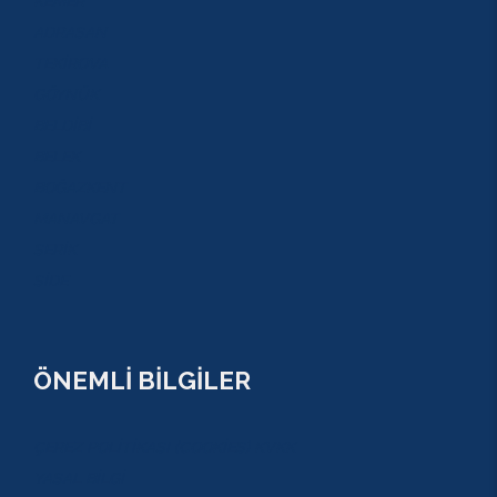
KEMER
ADRASAN
TEKİROVA
GÖYNÜK
BELDİBİ
BELEK
BOĞAZKENT
MANAVGAT
SERİK
SİDE
ÖNEMLİ BİLGİLER
ÇEREZ POLİTİKASI (COOKİES) KVKK
YASAL BİLGİ