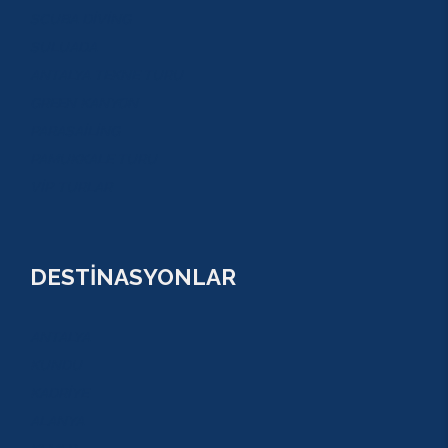
SCUBA DİVİNG
SULUADA
ANTALYA TEKNE TURU
GREEN KANYON
PARASAİLİNG
PAMUKKALE TURU
VİP TURLAR
DESTİNASYONLAR
ANTALYA
KUNDU
KADRİYE
ALANYA