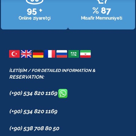
107
+
%
98
Online ziyaretçi
Misafir Memnuniyeti
İLETİŞİM / FOR DETAILED INFORMATİON &
RESERVATION:
(+90) 534 820 1169
(+90) 534 820 1169
(+90) 538 708 80 50