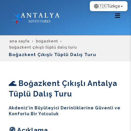
🇹🇷
Türkçe
ana sayfa
boğazkent
boğazkent çıkışlı tüplü dalış turu
Boğazkent Çıkışlı Tüplü Dalış Turu
🌊 Boğazkent Çıkışlı Antalya
Tüplü Dalış Turu
Akdeniz’in Büyüleyici Derinliklerine Güvenli ve
Konforlu Bir Yolculuk
🧭 Açıklama