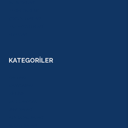
SU SPORLARI
TARİHİ GEZİLER
ÇOCUK TURLARI
YAZ AKTİVİTELERİ
FİYATLAR
KATEGORİLER
RAFTİNG
CANYONİNG
ZİPLİNE
TAZI CANYONU
JEEP SAFARİ
ATV QUAD SAFARİ
BUGGY SAFARİ