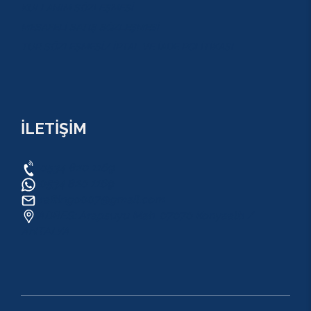
KULLANIM SÖZLEŞMESİ
MESAFELİ SATIŞ SÖZLEŞMESİ
TUR SÖZLEŞMESİ/ İPTAL VE İADE POLİTİKASI
İLETİŞİM
0534 820 1169
0534 820 1169
raftingo007@gmail.com
ADRES: Arapsuyu Mah. 07070 Konyaaltı /
ANTALYA