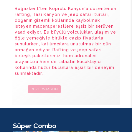
Boğazkent'ten Köprülü Kanyon'a düzenlenen
rafting, Tazı Kanyon ve jeep safari turları,
doğanın gizemli kollarında kaybolmak
isteyen maceraperestlere eşsiz bir serüven
vaad ediyor. Bu büyülü yolculuklar, ulaşım ve
öğle yemeğiyle birlikte cazip fiyatlarla
sunulurken, katılımcılara unutulmaz bir gün
armağan ediyor. Rafting ve jeep safari
birleşik paketlerimiz, hem adrenalini
arayanlara hem de tabiatın kucaklayıcı
kollarında huzur bulanlara eşsiz bir deneyim
sunmaktadır.
REZERVASYON
KAMPANYALAR
Süper Combo
K