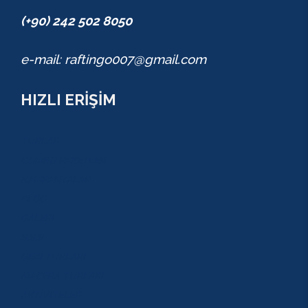
(+90) 242 502 8050
e-mail: raftingo007@gmail.com
HIZLI ERİŞİM
TURLAR
COMBO PAKETLER
KAMPANYALAR
BLOG
GALERİ
S.S.S
GEZİ TURLARI
MACERA TURLARI
AKTİVİTELER