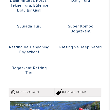
Dahil Antalya Korsan
Dalış Turu
Tekne Turu: Eğlence
Dolu Bir Gün!
Suluada Turu
Super Kombo
Boğazkent
Rafting ve Canyoning
Rafting ve Jeep Safari
Boğazkent
Boğazkent Rafting
Turu
REZERVASYON
KAMPANYALAR
Boazkent Rafti̇ng Turlari 1
Bog