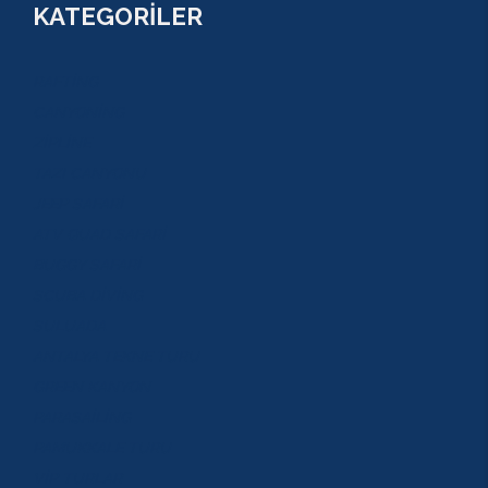
KATEGORİLER
RAFTİNG
CANYONİNG
ZİPLİNE
TAZI CANYONU
JEEP SAFARİ
ATV QUAD SAFARİ
BUGGY SAFARİ
SCUBA DİVİNG
SULUADA
ANTALYA TEKNE TURU
GREEN KANYON
PARASAİLİNG
PAMUKKALE TURU
VİP TURLAR