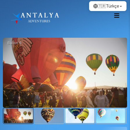
🇹🇷
Türkçe
Balon 6