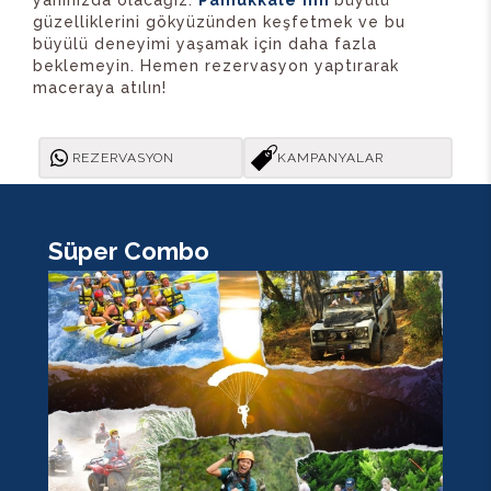
yanınızda olacağız.
Pamukkale'nin
büyülü
güzelliklerini gökyüzünden keşfetmek ve bu
büyülü deneyimi yaşamak için daha fazla
beklemeyin. Hemen rezervasyon yaptırarak
maceraya atılın!
REZERVASYON
KAMPANYALAR
Süper Combo
K