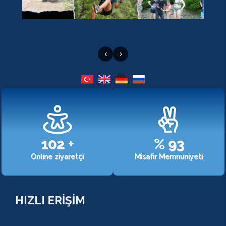
‹
›
107
+
%
98
Online ziyaretçi
Misafir Memnuniyeti
HIZLI ERİŞİM