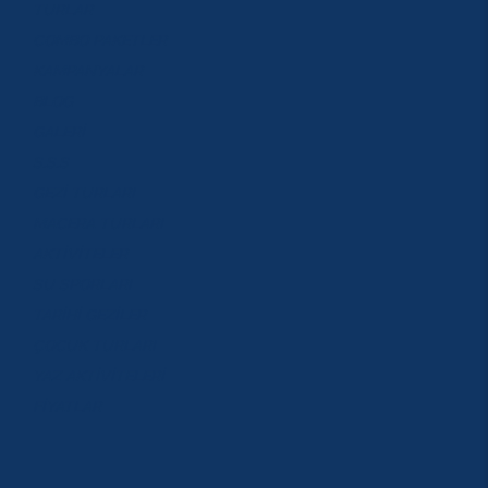
TURLAR
COMBO PAKETLER
KAMPANYALAR
BLOG
GALERİ
S.S.S
GEZİ TURLARI
MACERA TURLARI
AKTİVİTELER
SU SPORLARI
TARİHİ GEZİLER
ÇOCUK TURLARI
YAZ AKTİVİTELERİ
FİYATLAR