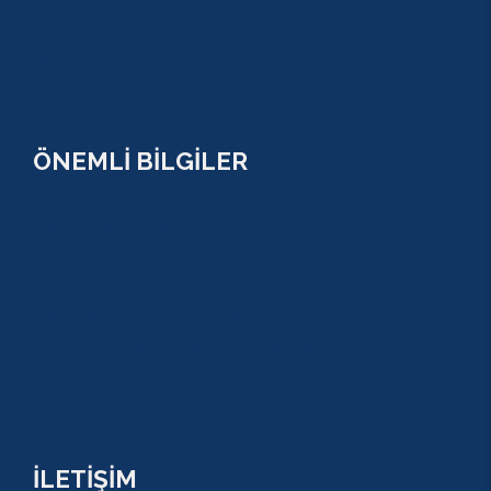
MANAVGAT
SERİK
SİDE
ÖNEMLİ BİLGİLER
ÇEREZ POLİTİKASI (COOKİES) KVKK
YASAL BİLGİ
KULLANIM SÖZLEŞMESİ
MESAFELİ SATIŞ SÖZLEŞMESİ
TUR SÖZLEŞMESİ/ İPTAL VE İADE POLİTİKASI
İLETİŞİM