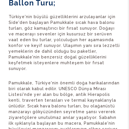
Ballon Turu;
Türkiye'nin büyülü güzelliklerini arzulayanlar için
Side'den başlayan Pamukkale sıcak hava balonu
turları, göz kamaştırıcı bir fırsat sunuyor. Doğayı
ve macerayı sevenler için kusursuz bir serüven
vaat eden bu turlar, yolculuğun her aşamasında
konfor ve keyif sunuyor. Ulaşımın yanı sıra lezzetli
yemeklerin de dahil olduğu bu paketler,
Pamukkale'nin benzersiz doğal güzelliklerini
keşfetmek isteyenlere muhteşem bir fırsat
sunuyor.
Pamukkale, Türkiye'nin önemli doğa harikalarından
biri olarak kabul edilir. UNESCO Dünya Mirası
Listesi'nde yer alan bu bölge, antik Hierapolis
kenti, traverten terasları ve termal kaynaklarıyla
ünlüdür. Sıcak
hava
balonu
turları, bu olağanüstü
manzarayı gökyüzünden seyretme şansı vererek
ziyaretçilere unutulmaz anılar yaşatıyor. Sabahın
ilk ışıklarıyla başlayan bu macera, Pamukkale'nin
büyüleyici manzarasını ayaklarınızın altına seriyor.