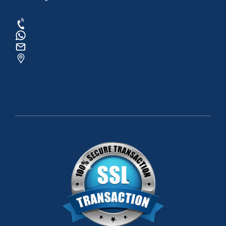
0534 820 1169
0534 820 1169
raftingo007@gmail.com
ADRES: Arapsuyu Mah. 07070 Konyaaltı /
ANTALYA