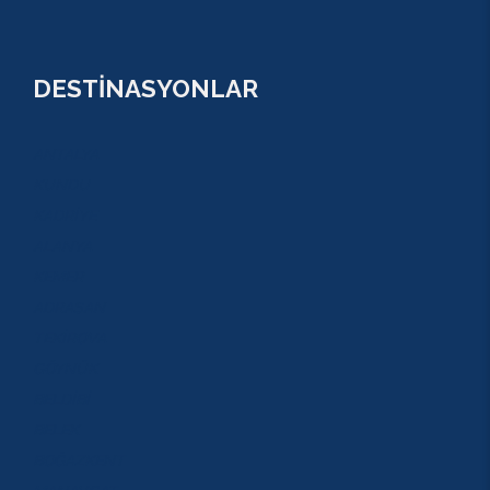
DESTİNASYONLAR
ANTALYA
KUNDU
KADRİYE
ALANYA
KEMER
ADRASAN
TEKİROVA
GÖYNÜK
BELDİBİ
BELEK
BOĞAZKENT