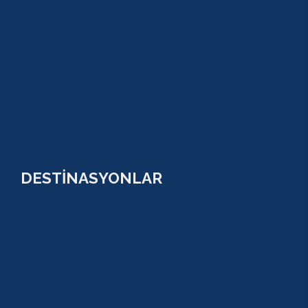
SCUBA DİVİNG
SULUADA
ANTALYA TEKNE TURU
GREEN KANYON
PARASAİLİNG
PAMUKKALE TURU
VİP TURLAR
DESTİNASYONLAR
ANTALYA
KUNDU
KADRİYE
ALANYA
KEMER