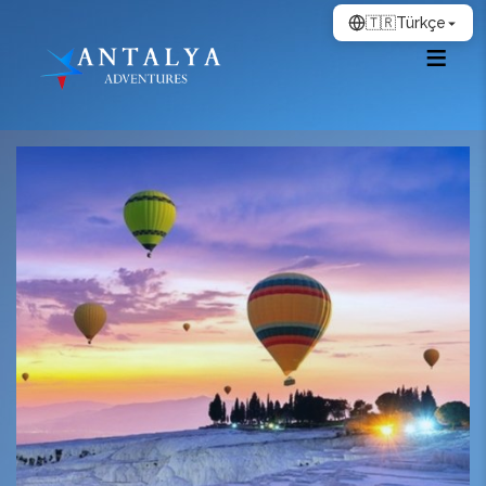
🇹🇷
Türkçe