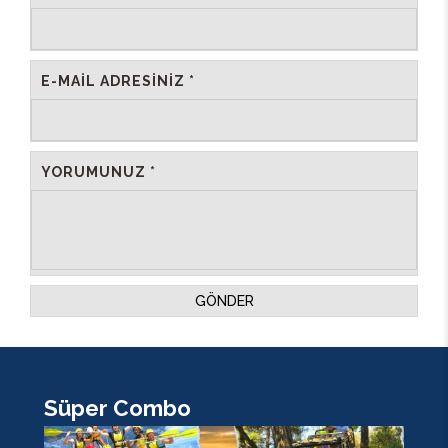
E-MAIL ADRESINIZ *
YORUMUNUZ *
GÖNDER
Süper Combo
K