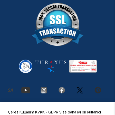
2026 Antalya Adventures
©
Her Hakkı Saklıdır.
Çerez Kullanım KVKK - GDPR Size daha iyi bir kullanıcı