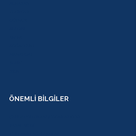
ADRASAN
TEKİROVA
GÖYNÜK
BELDİBİ
BELEK
BOĞAZKENT
MANAVGAT
SERİK
SİDE
ÖNEMLİ BİLGİLER
ÇEREZ POLİTİKASI (COOKİES) KVKK
YASAL BİLGİ
KULLANIM SÖZLEŞMESİ