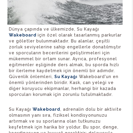
Dünya çapında ve ülkemizde, Su Kayağı
Wakeboard
için özel olarak tasarlanmış parkurlar
ve göletler bulunmaktadır. Bu alanlar, çeşitli
zorluk seviyelerine sahip engellerle donatılmıştır
ve sporcuların becerilerini geliştirmeleri için
mükemmel bir ortam sunar. Ayrıca, profesyonel
eğitmenler eşliğinde ders almak, bu sporda hızlı
bir ilerleme kaydetmek için önemli bir adımdır.
Güvenlik önlemleri,
Su Kayağı
Wakeboard'un en
önemli yönlerinden biridir. Kask, can yeleği ve
diğer koruyucu ekipmanlar, herhangi bir kazada
sporcuları korumak için zorunlu tutulmaktadır.
Su Kayağı
Wakeboard
, adrenalin dolu bir aktivite
olmasının yanı sıra, fiziksel kondisyonunuzu
artırmak ve su sporlarına olan tutkunuzu
keşfetmek için harika bir yoldur. Bu spor, denge,
koordinasyon ve kuvvet gerektirir; dolayısıyla