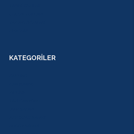
TARİHİ GEZİLER
ÇOCUK TURLARI
YAZ AKTİVİTELERİ
FİYATLAR
KATEGORİLER
RAFTİNG
CANYONİNG
ZİPLİNE
TAZI CANYONU
JEEP SAFARİ
ATV QUAD SAFARİ
BUGGY SAFARİ