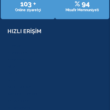
107
+
%
98
Online ziyaretçi
Misafir Memnuniyeti
HIZLI ERİŞİM
TURLAR
COMBO PAKETLER
KAMPANYALAR
BLOG
GALERİ
S.S.S
GEZİ TURLARI
MACERA TURLARI
AKTİVİTELER
SU SPORLARI