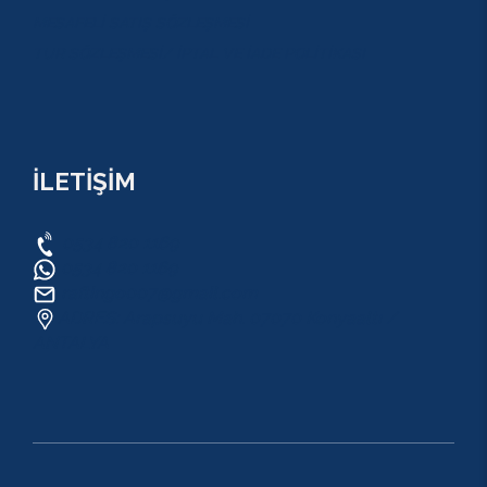
MESAFELİ SATIŞ SÖZLEŞMESİ
TUR SÖZLEŞMESİ/ İPTAL VE İADE POLİTİKASI
İLETİŞİM
0534 820 1169
0534 820 1169
raftingo007@gmail.com
ADRES: Arapsuyu Mah. 07070 Konyaaltı /
ANTALYA