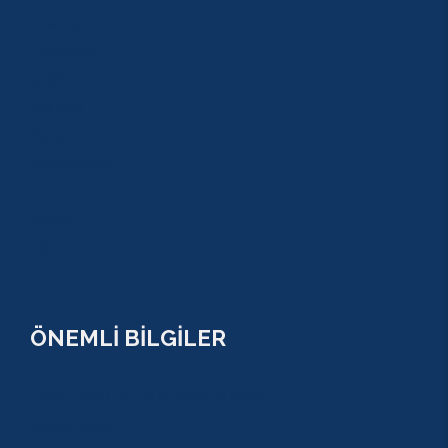
ADRASAN
TEKİROVA
GÖYNÜK
BELDİBİ
BELEK
BOĞAZKENT
MANAVGAT
SERİK
SİDE
ÖNEMLİ BİLGİLER
ÇEREZ POLİTİKASI (COOKİES) KVKK
YASAL BİLGİ