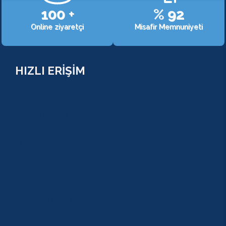
107
+
%
98
Online ziyaretçi
Misafir Memnuniyeti
HIZLI ERİŞİM
TURLAR
COMBO PAKETLER
KAMPANYALAR
BLOG
GALERİ
S.S.S
GEZİ TURLARI
MACERA TURLARI
AKTİVİTELER