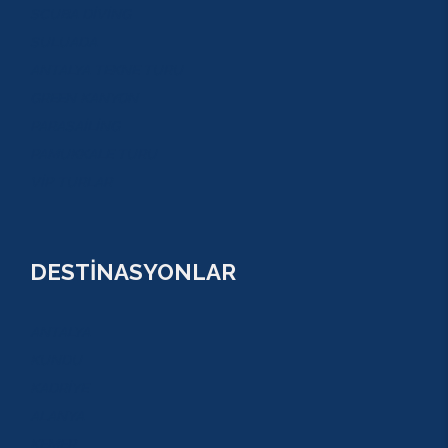
SCUBA DİVİNG
SULUADA
ANTALYA TEKNE TURU
GREEN KANYON
PARASAİLİNG
PAMUKKALE TURU
VİP TURLAR
DESTİNASYONLAR
ANTALYA
KUNDU
KADRİYE
ALANYA
KEMER