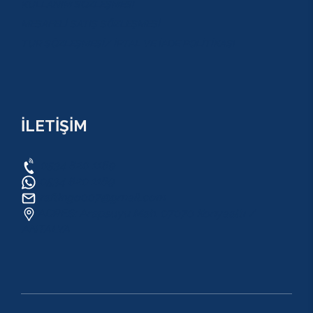
KULLANIM SÖZLEŞMESİ
MESAFELİ SATIŞ SÖZLEŞMESİ
TUR SÖZLEŞMESİ/ İPTAL VE İADE POLİTİKASI
İLETİŞİM
0534 820 1169
0534 820 1169
raftingo007@gmail.com
ADRES: Arapsuyu Mah. 07070 Konyaaltı /
ANTALYA