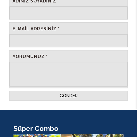
ADINIZ SOYADINIZ *
E-MAIL ADRESINIZ *
YORUMUNUZ *
GÖNDER
Süper Combo
K