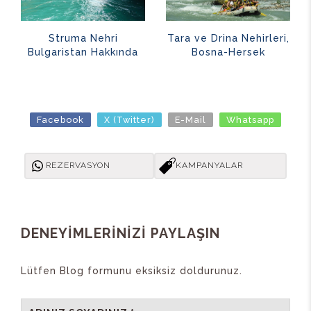
Struma Nehri
Tara ve Drina Nehirleri,
Bulgaristan Hakkında
Bosna-Hersek
Facebook
X (Twitter)
E-Mail
Whatsapp
REZERVASYON
KAMPANYALAR
DENEYİMLERİNİZİ PAYLAŞIN
Lütfen Blog formunu eksiksiz doldurunuz.