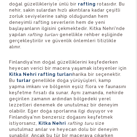
doğal güzellikleriyle ünlü bir
rafting
rotasıdır. Bu
nehir, sakin sulardan hızlı akıntılara kadar çeşitli
zorluk seviyelerine sahip olduğundan hem
deneyimli rafting severlerin hem de yeni
başlayanların ilgisini çekmektedir. Kitka Nehri'nde
yapılan
rafting turları
genellikle rehber eşliğinde
gerçekleştirilir ve güvenlik önlemleri titizlikle
alınır.
Finlandiya'nın doğal güzelliklerini keşfederken
heyecan verici bir macera yaşamak isteyenler için
Kitka Nehri rafting turları
harika bir seçenektir.
Bu
turlar
genellikle doğa yürüyüşleri, kamp
yapma imkanı ve bölgenin eşsiz flora ve faunasını
keşfetme fırsatı da sunar. Aynı zamanda, nehirde
geçirilen zamanın ardından bölgedeki yerel
lezzetleri denemek de unutulmaz bir deneyim
olabilir. Eğer doğa sporlarına ilgi duyuyor ve
Finlandiya'nın benzersiz doğasını keşfetmek
istiyorsanız,
Kitka Nehri
rafting turu
size
unutulmaz anılar ve heyecan dolu bir deneyim
sunabilir. Ancak bu tür bir maceraya çıkarken