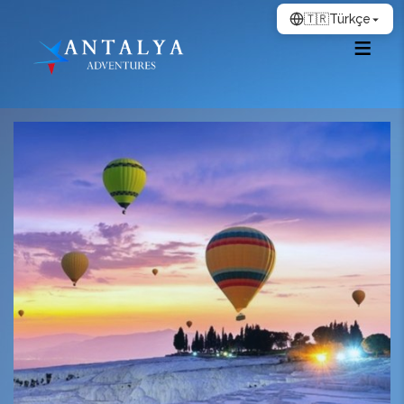
🇹🇷
Türkçe