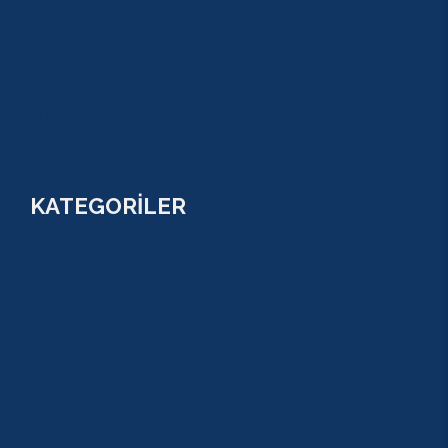
SU SPORLARI
TARİHİ GEZİLER
ÇOCUK TURLARI
YAZ AKTİVİTELERİ
FİYATLAR
KATEGORİLER
RAFTİNG
CANYONİNG
ZİPLİNE
TAZI CANYONU
JEEP SAFARİ
ATV QUAD SAFARİ
BUGGY SAFARİ