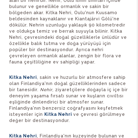
alan bir nehirdir. Nehir, Oulu ilinin sınırları içinde
bulunur ve genellikle ormanlık ve sakin bir
bölgeden akar. Kitka Nehri, Oulu'nun Kuusamo
beldesinden kaynaklanır ve Kiantajärvi Gölü'ne
dökülür. Nehrin uzunluğu yaklaşık 90 kilometredir
ve oldukça temiz ve berrak suyuyla bilinir. Kitka
Nehri, çevresindeki doğal güzelliklerle ünlüdür ve
özellikle balık tutma ve doğa yürüyüşü için
popüler bir destinasyondur. Ayrıca nehri
çevreleyen ormanlık alanlar, zengin bir flora ve
fauna çeşitliliğine ev sahipliği yapar.
Kitka Nehri
, sakin ve huzurlu bir atmosfere sahip
olan Finlandiya'nın doğal güzelliklerinden sadece
bir tanesidir.
Nehir
, ziyaretçilere doğayla iç içe bir
deneyim yaşama fırsatı sunar ve kuşların cıvıltısı
eşliğinde dinlendirici bir atmosfer sunar.
Finlandiya'nın benzersiz coğrafyasını keşfetmek
isteyenler için
Kitka Nehri
ve çevresi görülmeye
değer bir destinasyondur.
Kitka Nehri
, Finlandiya'nın kuzeyinde bulunan ve