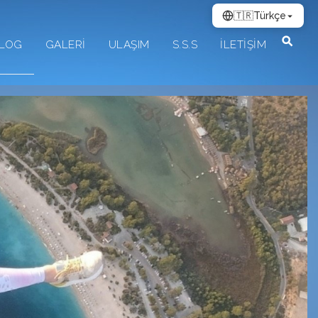
🇹🇷
Türkçe
LOG
GALERİ
ULAŞIM
S.S.S
İLETİŞİM