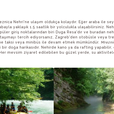
reznica Nehri'ne ulaşım oldukça kolaydır. Eğer araba ile se
la yaklaşık 1.5 saatlik bir yolculukla ulaşabilirsiniz. Nehr
opüler giriş noktalarından biri Duga Resa'dır ve buradan neh
u taşımayı tercih ediyorsanız, Zagreb'den otobüsle veya tr
ne taksi veya minibüs ile devam etmek mümkündür.
Mrezni
i bir doğa harikasıdır. Nehirde kano ya da rafting yapabilir,
. Her mevsim ziyaret edilebilen bu güzel yerde, su aktivitel