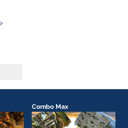
ğı
Combo Max
Raf