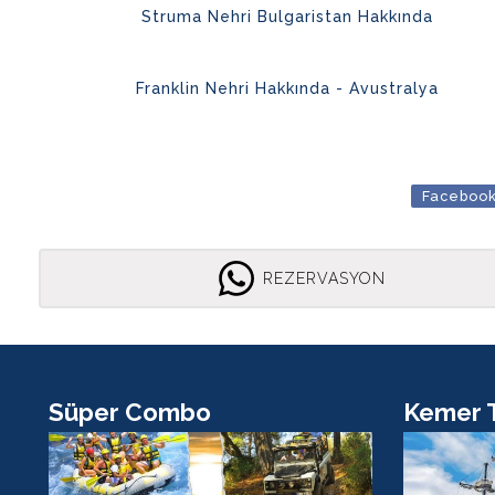
Struma Nehri Bulgaristan Hakkında
Franklin Nehri Hakkında - Avustralya
Faceboo
REZERVASYON
Süper Combo
Kemer T