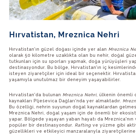
Hırvatistan, Mreznica Nehri
Hırvatistan'ın güzel doğası içinde yer alan
Mreznica Ne
olarak 50 kilometre uzaklıkta olan bu nehir, doğal güze
tutkunları için su sporları yapmak, doğa yürüyüşleri y
destinasyondur. Bu bölge, Hırvatistan'ın iç kesimlerind
isteyen ziyaretçiler için ideal bir seçenektir. Hırvatist
yaşamıyla unutulmaz bir deneyim yaşayabilirler.
Hırvatistan'da bulunan
Mreznica Nehri
, ülkenin önemli 
kaynakları Plješevica Dağları'nda yer almaktadır.
Mrezn
Bu özelliği, nehrin suyunun doğal kaynaklardan gelmesi v
Mreznica Nehri, doğal yaşam için de önemli bir ekosistem
yapar. Bölgede yaşayan yaban hayatı da Mreznica'nın var
popüler bir destinasyondur.
Rafting
ve yüzme gibi aktiv
güzellikleri ve etkileyici manzaralarıyla ziyaretçileri