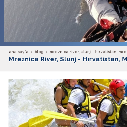
ana sayfa
blog
mreznica river, slunj - hırvatistan, mr
Mreznica River, Slunj - Hırvatistan, 