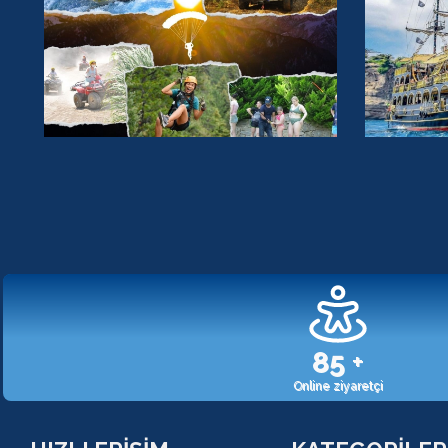
107
+
Online ziyaretçi