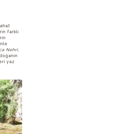
yahat
in farklı
rin
enle
ca Nehri
,
 doğanın
eri yaz