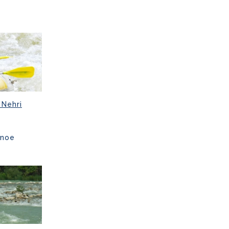
 Nehri
anoe