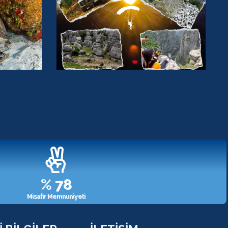
%
98
Misafir Memnuniyeti