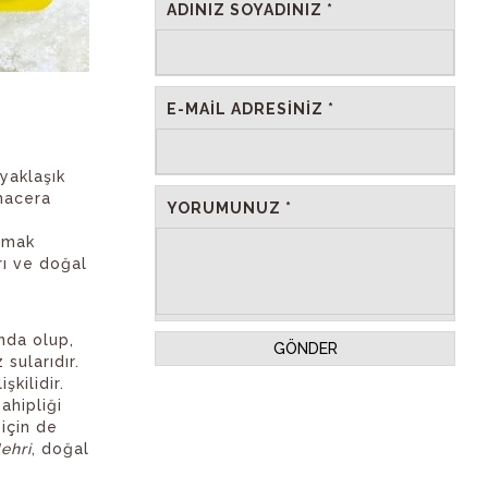
ADINIZ SOYADINIZ *
E-MAIL ADRESINIZ *
yaklaşık
macera
YORUMUNUZ *
armak
rı ve doğal
unda olup,
GÖNDER
 sularıdır.
kilidir.
ahipliği
 için de
ehri
, doğal