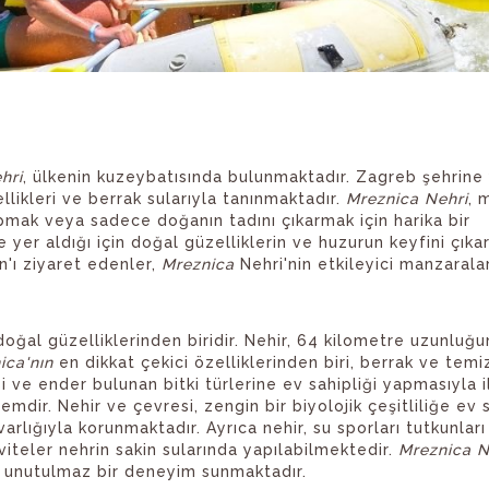
hri
, ülkenin kuzeybatısında bulunmaktadır. Zagreb şehrine 
llikleri ve berrak sularıyla tanınmaktadır.
Mreznica Nehri
, 
apmak veya sadece doğanın tadını çıkarmak için harika bir
e yer aldığı için doğal güzelliklerin ve huzurun keyfini çık
an'ı ziyaret edenler,
Mreznica
Nehri'nin etkileyici manzarala
doğal güzelliklerinden biridir. Nehir, 64 kilometre uzunluğ
ica'nın
en dikkat çekici özelliklerinden biri, berrak ve temiz
e ender bulunan bitki türlerine ev sahipliği yapmasıyla iliş
dir. Nehir ve çevresi, zengin bir biyolojik çeşitliliğe ev s
lığıyla korunmaktadır. Ayrıca nehir, su sporları tutkunları
iteler nehrin sakin sularında yapılabilmektedir.
Mreznica N
ne unutulmaz bir deneyim sunmaktadır.