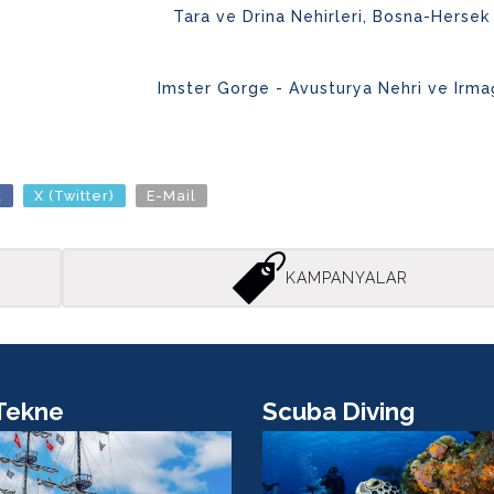
Tara ve Drina Nehirleri, Bosna-Hersek
Imster Gorge - Avusturya Nehri ve Irma
k
X (Twitter)
E-Mail
KAMPANYALAR
ekne
Scuba Diving