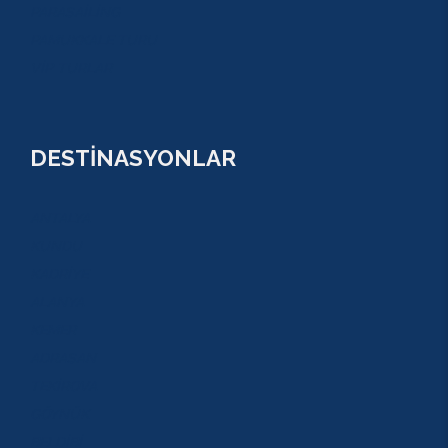
PARASAİLİNG
PAMUKKALE TURU
VİP TURLAR
DESTİNASYONLAR
ANTALYA
KUNDU
KADRİYE
ALANYA
KEMER
ADRASAN
TEKİROVA
GÖYNÜK
BELDİBİ