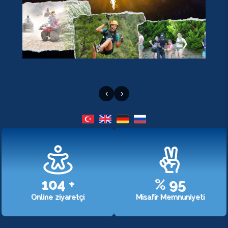
‹
›
107
+
%
98
Online ziyaretçi
Misafir Memnuniyeti