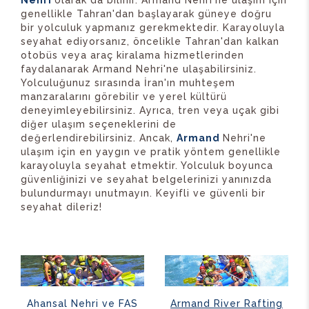
Nehri
olarak da bilinir. Armand Nehri'ne ulaşım için
genellikle Tahran'dan başlayarak güneye doğru
bir yolculuk yapmanız gerekmektedir. Karayoluyla
seyahat ediyorsanız, öncelikle Tahran'dan kalkan
otobüs veya araç kiralama hizmetlerinden
faydalanarak Armand Nehri'ne ulaşabilirsiniz.
Yolculuğunuz sırasında İran'ın muhteşem
manzaralarını görebilir ve yerel kültürü
deneyimleyebilirsiniz. Ayrıca, tren veya uçak gibi
diğer ulaşım seçeneklerini de
değerlendirebilirsiniz. Ancak,
Armand
Nehri'ne
ulaşım için en yaygın ve pratik yöntem genellikle
karayoluyla seyahat etmektir. Yolculuk boyunca
güvenliğinizi ve seyahat belgelerinizi yanınızda
bulundurmayı unutmayın. Keyifli ve güvenli bir
seyahat dileriz!
Ahansal Nehri ve FAS
Armand River Rafting