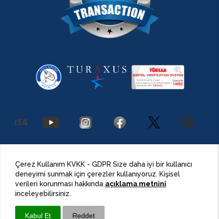
2026 Antalya Adventures
©
Her Hakkı Saklıdır.
Çerez Kullanım KVKK - GDPR Size daha iyi bir kullanıcı
deneyimi sunmak için çerezler kullanıyoruz. Kişisel
BulutPress®
Web Tasarım
verileri korunması hakkında
açıklama metnini
inceleyebilirsiniz.
Kabul Et
Reddet