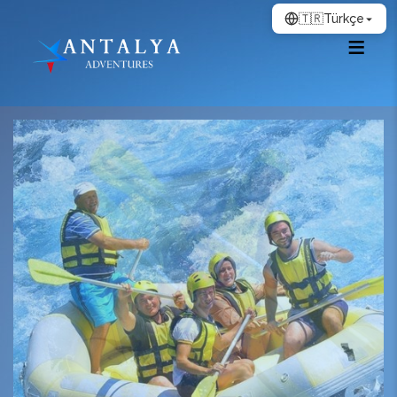
🇹🇷
Türkçe