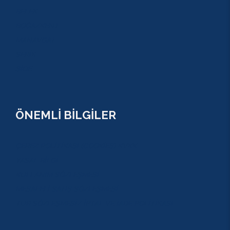
BELEK
BOĞAZKENT
MANAVGAT
SERİK
SİDE
ÖNEMLİ BİLGİLER
ÇEREZ POLİTİKASI (COOKİES) KVKK
YASAL BİLGİ
KULLANIM SÖZLEŞMESİ
MESAFELİ SATIŞ SÖZLEŞMESİ
TUR SÖZLEŞMESİ/ İPTAL VE İADE POLİTİKASI