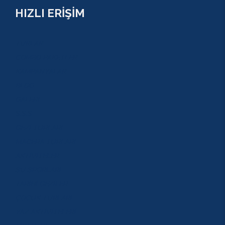
HIZLI ERİŞİM
TURLAR
COMBO PAKETLER
KAMPANYALAR
BLOG
GALERİ
S.S.S
GEZİ TURLARI
MACERA TURLARI
AKTİVİTELER
SU SPORLARI
TARİHİ GEZİLER
ÇOCUK TURLARI
YAZ AKTİVİTELERİ