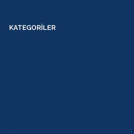
FİYATLAR
KATEGORİLER
RAFTİNG
CANYONİNG
ZİPLİNE
TAZI CANYONU
JEEP SAFARİ
ATV QUAD SAFARİ
BUGGY SAFARİ
SCUBA DİVİNG
SULUADA
ANTALYA TEKNE TURU
GREEN KANYON