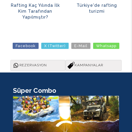
Rafting Kaç Yılında İlk
Türkiye'de rafting
Kim Tarafından
turizmi
Yapılmıştır?
Facebook
X (Twitter)
E-Mail
Whatsapp
REZERVASYON
KAMPANYALAR
Süper Combo
K