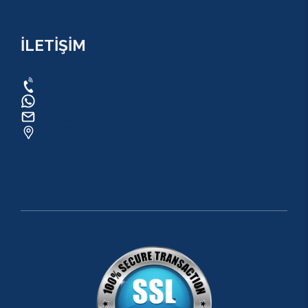
İLETİŞİM
0534 820 1169
0534 820 1169
raftingo007@gmail.com
ADRES: Arapsuyu Mah. 07070 Konyaaltı /
ANTALYA