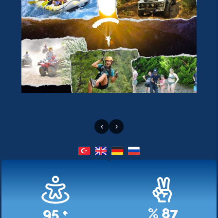
‹
›
107
+
%
98