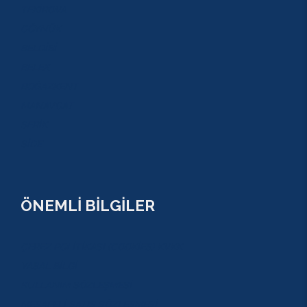
TEKİROVA
GÖYNÜK
BELDİBİ
BELEK
BOĞAZKENT
MANAVGAT
SERİK
SİDE
ÖNEMLİ BİLGİLER
ÇEREZ POLİTİKASI (COOKİES) KVKK
YASAL BİLGİ
KULLANIM SÖZLEŞMESİ
MESAFELİ SATIŞ SÖZLEŞMESİ