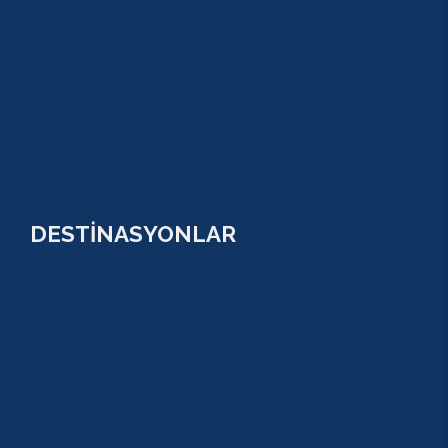
SULUADA
ANTALYA TEKNE TURU
GREEN KANYON
PARASAİLİNG
PAMUKKALE TURU
VİP TURLAR
DESTİNASYONLAR
ANTALYA
KUNDU
KADRİYE
ALANYA
KEMER
ADRASAN