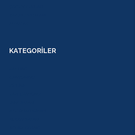
ÇOCUK TURLARI
YAZ AKTİVİTELERİ
FİYATLAR
KATEGORİLER
RAFTİNG
CANYONİNG
ZİPLİNE
TAZI CANYONU
JEEP SAFARİ
ATV QUAD SAFARİ
BUGGY SAFARİ
SCUBA DİVİNG