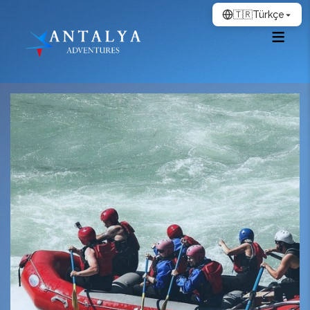
🇹🇷
Türkçe