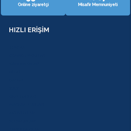
Online ziyaretçi
Misafir Memnuniyeti
HIZLI ERİŞİM
TURLAR
COMBO PAKETLER
KAMPANYALAR
BLOG
GALERİ
S.S.S
GEZİ TURLARI
MACERA TURLARI
AKTİVİTELER
SU SPORLARI
TARİHİ GEZİLER