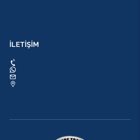
TUR SÖZLEŞMESİ/ İPTAL VE İADE POLİTİKASI
İLETİŞİM
0534 820 1169
0534 820 1169
raftingo007@gmail.com
ADRES: Arapsuyu Mah. 07070 Konyaaltı /
ANTALYA