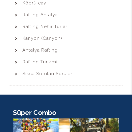
Köprü çay
Rafting Antalya
Rafting Nehir Turları
Kanyon (Canyon)
Antalya Rafting
Rafting Turizmi
Sıkça Sorulan Sorular
Süper Combo
K