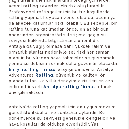
yağmurların sel riskini artırabileceği günlerde,
acemi rafting severler için risk oluşturabilir.
Profesyonel raftingciler için bu tür koşullarda
rafting yapmak heyecan verici olsa da, acemi ya
da ailecek katılımlar riskli olabilir. Bu sebeple, bir
rafting turuna katılmadan önce, en az bir gün
öncesinden organizatörle iletişime geçip su
seviyesi hakkında bilgi almanız önemlidir.
Antalya'da yağış olmasa dahi, yüksek rakım ve
ormanlık alanlar nedeniyle sel riski her zaman
olabilir, bu yüzden hava tahminlerine güvenmek
yerine su debisini sormak daha güvenilir olacaktır.
En iyi rafting firması
arayışında iseniz, Antalya
Adventures
Rafting
, güvenlik ve kaliteyi ön
planda tutan, 22 yıllık deneyimle riskleri en aza
indiren bir yerli
Antalya rafting firması
olarak
öne çıkmaktadır.
Antalya'da rafting yapmak için en uygun mevsim
genellikle ilkbahar ve sonbahar aylarıdır. Bu
dönemlerde su seviyesi genellikle dengelidir ve
hava koşulları da oldukça elverişlidir. Yaz